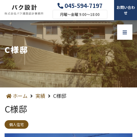
045-594-7197
お問い合わ
せ
月曜～金曜 9:00～18:00
C様邸
ホーム
実績
C様邸
C様邸
個人住宅